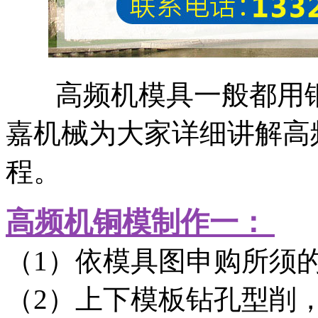
高频机模具一般都用铜
嘉机械为大家详细讲解高
程。
高频机铜模制作一：
（1）依模具图申购所须
（2）上下模板钻孔型削