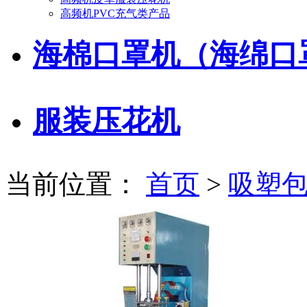
高频机PVC充气类产品
海棉口罩机（海绵口
服装压花机
当前位置：
首页
>
吸塑